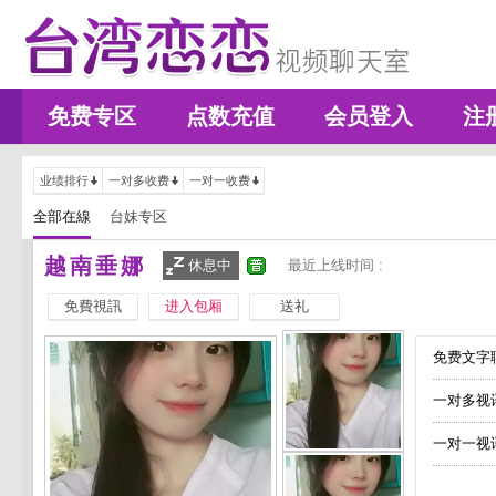
免费专区
点数充值
会员登入
注
业绩排行
一对多收费
一对一收费
全部在線
台妹专区
越南垂娜
休息中
最近上线时间 :
免費視訊
进入包厢
送礼
免费文字聊
一对多视
一对一视